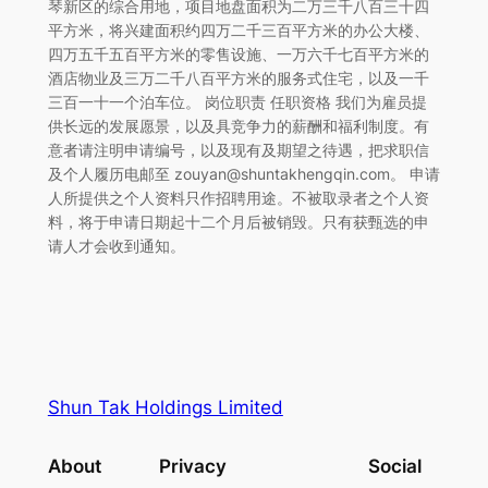
琴新区的综合用地，项目地盘面积为二万三千八百三十四
平方米，将兴建面积约四万二千三百平方米的办公大楼、
四万五千五百平方米的零售设施、一万六千七百平方米的
酒店物业及三万二千八百平方米的服务式住宅，以及一千
三百一十一个泊车位。 岗位职责 任职资格 我们为雇员提
供长远的发展愿景，以及具竞争力的薪酬和福利制度。有
意者请注明申请编号，以及现有及期望之待遇，把求职信
及个人履历电邮至 zouyan@shuntakhengqin.com。 申请
人所提供之个人资料只作招聘用途。不被取录者之个人资
料，将于申请日期起十二个月后被销毁。只有获甄选的申
请人才会收到通知。
Shun Tak Holdings Limited
About
Privacy
Social