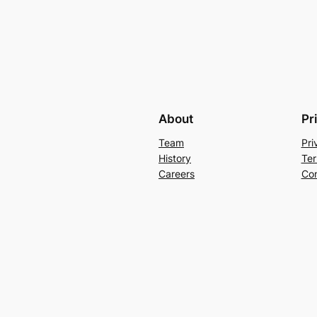
About
Pr
Team
Pri
History
Ter
Careers
Con