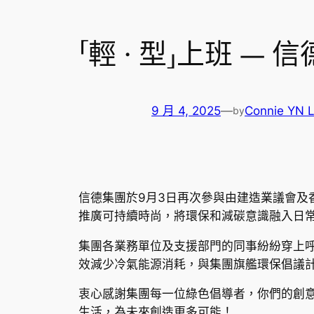
「輕 · 型」上班 —
9 月 4, 2025
—
Connie YN 
by
信德集團於9月3日再次參與由建造業議會及
推廣可持續時尚，將環保和減碳意識融入日
集團各業務單位及支援部門的同事紛紛穿上
效減少冷氣能源消耗，與集團旗艦環保倡議計
衷心感謝集團每一位綠色倡導者，你們的創
生活，為未來創造更多可能！