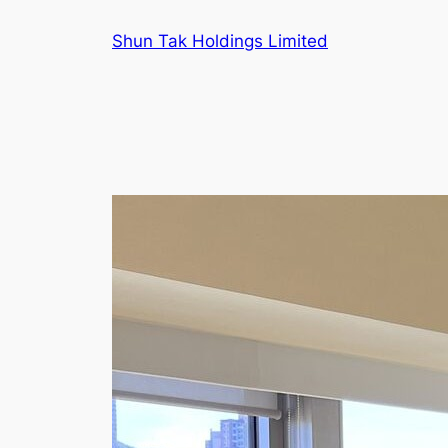
跳
Shun Tak Holdings Limited
至
主
要
內
容