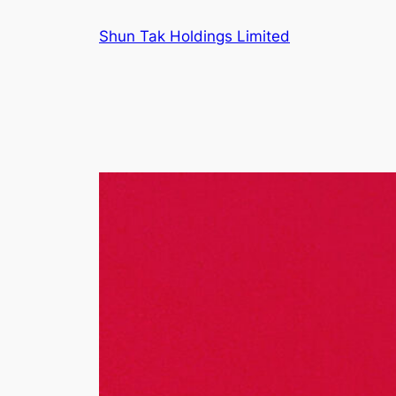
跳
Shun Tak Holdings Limited
至
主
要
內
容