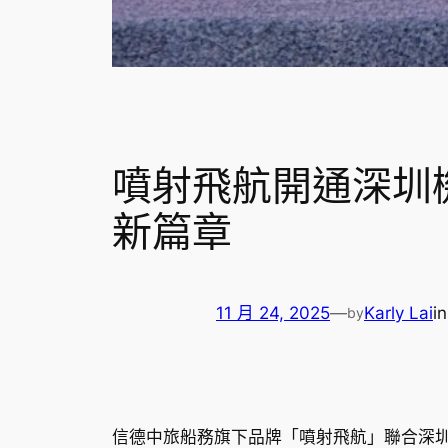
噴射飛航開通深圳
新篇章
11 月 24, 2025
—
Karly Lai
i
by
信德中旅船務旗下品牌「噴射飛航」聯合深圳