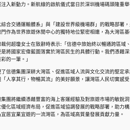
展注入新動力。新航線的啟航儀式當日於深圳機場碼頭隆重舉
化綜合交通運輸體系」與「建設世界級機場群」的戰略部署，
澳門作為世界旅遊休閒中心的獨特地位緊密相連，為大灣區基
總裁何超瓊女士在致辭時表示:「信德中旅始終以暢通跨區域
更是將國家宏偉藍圖落實於灣區民生的具體行動。我們憑藉深
重彩的一筆。」
現了信德集團深耕大灣區、促進區域人流與文化交流的堅定承
踐「人享其行，物暢其流」的美好願景，讓灣區人民切實感受
德集團將繼續憑藉豐富的海上客運經驗及對旅遊市場的敏銳洞
於優化區域經濟布局，促進區域協調發展的戰略部署，助力構
為宜居宜業宜遊的一流灣區，為區域高質量發展貢獻力量。