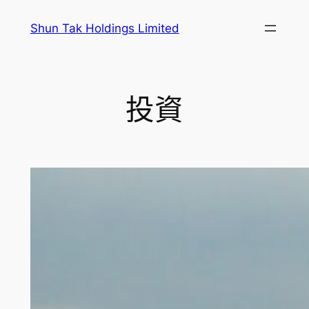
跳
Shun Tak Holdings Limited
至
主
要
內
投資
容