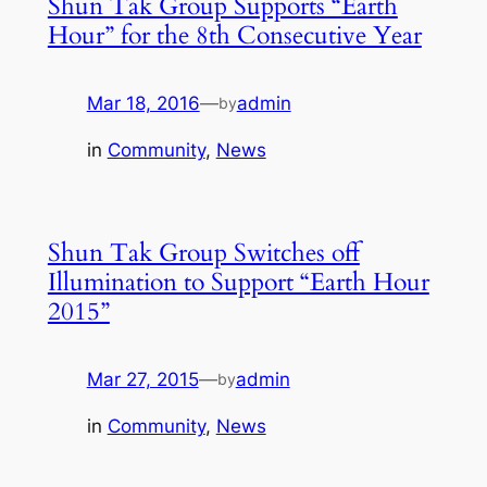
Shun Tak Group Supports “Earth
Hour” for the 8th Consecutive Year
Mar 18, 2016
—
admin
by
in
Community
, 
News
Shun Tak Group Switches off
Illumination to Support “Earth Hour
2015”
Mar 27, 2015
—
admin
by
in
Community
, 
News