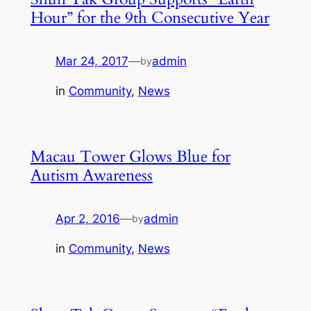
Hour” for the 9th Consecutive Year
Mar 24, 2017
—
admin
by
in
Community
, 
News
Macau Tower Glows Blue for
Autism Awareness
Apr 2, 2016
—
admin
by
in
Community
, 
News