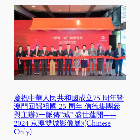
慶祝中華人民共和國成立75 周年暨
澳門回歸祖國 25 周年 信德集團參
與主辦《一脈傳”城” 盛世蓮開——
2024 京澳雙城影像展》(Chinese
Only)