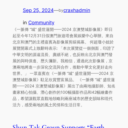
Sep 25, 2024
—
craxhadmin
by
in
Community
《一脈傳 “城” 盛世蓮開——2024 京澳雙城影像展》即日
起至今年12月31日假澳門旅遊塔會展娛樂中心舉辦。來自
北京和澳門的主禮嘉賓為影像展剪綵揭幕。 何超瓊小姐於
展覽開幕式上致辭時表示: 「本次展覽從一個側面，印證了
中華文明的源遠流長、賡續不絕，也反映出北京與澳門發
展的與時俱進、歷久彌新。我相信，通過此次影像展，京
澳兩地將進一步深化交流與合作，推動中華文化更好走向
世界。」 一眾嘉賓在《一脈傳 “城” 盛世蓮開——2024 京
澳雙城影像展》駐足欣賞豐富展品。 《一脈傳 “城” 盛世蓮
開——2024 京澳雙城影像展》展出了由兩地攝影師、知名
畫家精心拍攝、潛心創作的100幅攝影作品和42幅繪畫作
品，希望讓觀眾直觀地領略到兩座城市的歷史韻味和現代
活力，感受兩地的風土民情和生活日常。
Shun Tak Group Supports “Earth