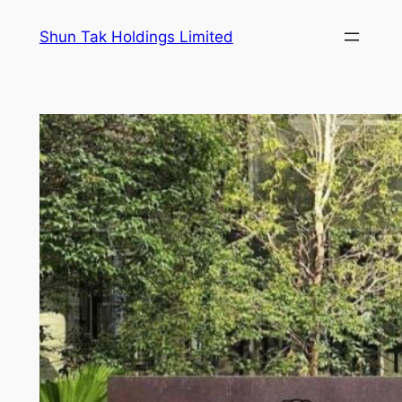
跳
Shun Tak Holdings Limited
至
内
容