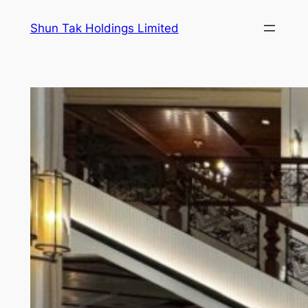
跳
Shun Tak Holdings Limited
至
内
容