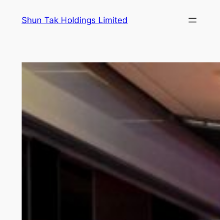
跳
Shun Tak Holdings Limited
至
内
容