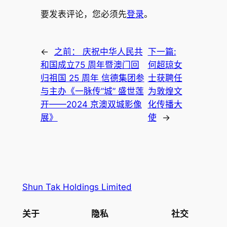
要发表评论，您必须先
登录
。
←
之前：
庆祝中华人民共
下一篇:
和国成立75 周年暨澳门回
何超琼女
归祖国 25 周年 信德集团参
士获聘任
与主办《一脉传”城” 盛世莲
为敦煌文
开——2024 京澳双城影像
化传播大
展》
使
→
Shun Tak Holdings Limited
关于
隐私
社交