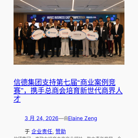
信德集团支持第七届“商业案例竞
赛”，携手总商会培育新世代商界人
才
3 月 24, 2026
—
Elaine Zeng
由
于
企业责任
, 
赞助