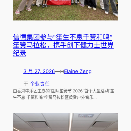
信德集团参与“笙生不息千簧和鸣”
笙簧马拉松，携手创下健力士世界
纪录
3 月 27, 2026
—
Elaine Zeng
由
于
企业责任
由香港中乐团主办的“国际笙簧节 2026”首个大型活动“笙
生不息 千簧和鸣”笙簧马拉松暨黄昏户外音乐…