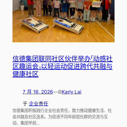
信德集团联同社区伙伴举办「动感社
区趣运会」以轻运动促进跨代共融与
健康社区
7 月 16, 2026
—
Karly Lai
由
于
企业责任
信德集团积极践行企业社会责任，致力推动健康生活、社
会共融及社区连系。为促进不同年龄层社群的交流与互
动，集团早前…