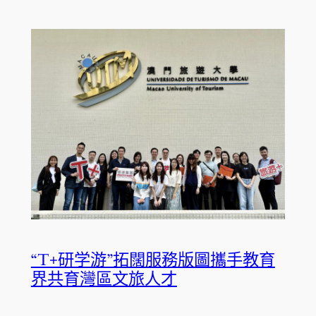
“T+研学游”拓闊服務版圖攜手教育
界共育灣區文旅人才