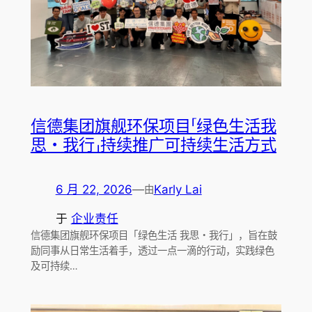
信德集团旗舰环保项目「绿色生活我
思・我行」持续推广可持续生活方式
6 月 22, 2026
—
Karly Lai
由
于
企业责任
信德集团旗舰环保项目「绿色生活 我思・我行」，旨在鼓
励同事从日常生活着手，透过一点一滴的行动，实践绿色
及可持续…