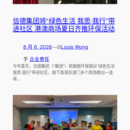
信德集团将“绿色生活 我思·我行”带
进社区 港澳商场夏日齐推环保活动
8 月 6, 2026
—
Louis Wong
由
于
企业责任
今年夏天，信德集团（“集团”）将旗舰环保倡议“绿色生活
我思·我行”带进社区，旗下香港及澳门多个商场推出一连
串…