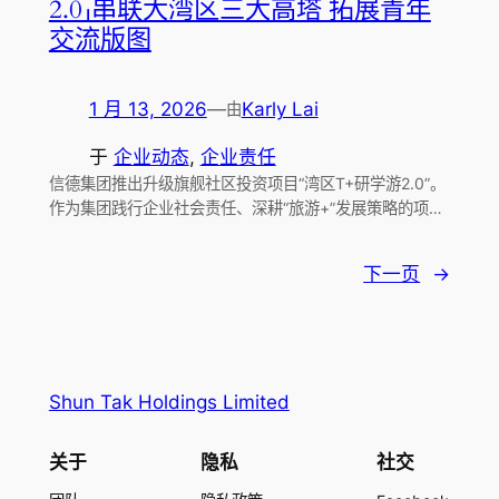
2.0」串联大湾区三大高塔 拓展青年
交流版图
1 月 13, 2026
—
Karly Lai
由
于
企业动态
, 
企业责任
信德集团推出升级旗舰社区投资项目“湾区T+研学游2.0”。
作为集团践行企业社会责任、深耕“旅游+”发展策略的项…
下一页
→
Shun Tak Holdings Limited
关于
隐私
社交