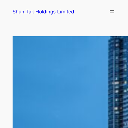
跳
Shun Tak Holdings Limited
至
内
容