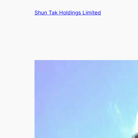
跳
Shun Tak Holdings Limited
至
内
容