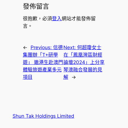
發佈留言
很抱歉，必須
登入
網站才能發佈留
言。
←
Previous:
信德
Next:
何超瓊女士
集團辦「T+研學
在「鳳凰灣區財經
遊」 邀港生赴澳門
論壇2024」上分享
體驗旅遊產業多元
琴澳融合發展的見
項目
解
→
Shun Tak Holdings Limited