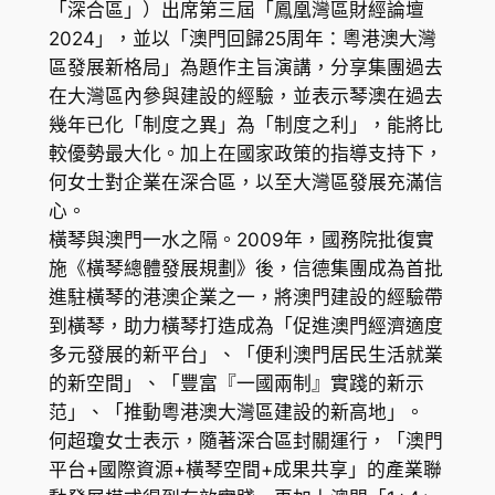
「深合區」）出席第三屆「鳳凰灣區財經論壇
2024」，並以「澳門回歸25周年：粵港澳大灣
區發展新格局」為題作主旨演講，分享集團過去
在大灣區內參與建設的經驗，並表示琴澳在過去
幾年已化「制度之異」為「制度之利」，能將比
較優勢最大化。加上在國家政策的指導支持下，
何女士對企業在深合區，以至大灣區發展充滿信
心。
橫琴與澳門一水之隔。2009年，國務院批復實
施《橫琴總體發展規劃》後，信德集團成為首批
進駐橫琴的港澳企業之一，將澳門建設的經驗帶
到橫琴，助力橫琴打造成為「促進澳門經濟適度
多元發展的新平台」、「便利澳門居民生活就業
的新空間」、「豐富『一國兩制』實踐的新示
范」、「推動粵港澳大灣區建設的新高地」。
何超瓊女士表示，隨著深合區封關運行，「澳門
平台+國際資源+橫琴空間+成果共享」的產業聯