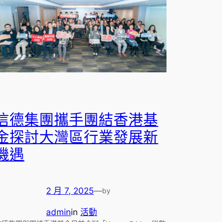
信德集團攜手團結香港基
金探討大灣區行業發展新
機遇
2 月 7, 2025
—
by
admin
in
活動