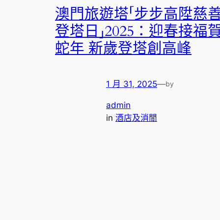
澳門旅遊塔「步步高陞慈
登塔日」2025：迎春接福
蛇年 新歲登塔創高峰
1 月 31, 2025
—
by
admin
in
酒店及消閒