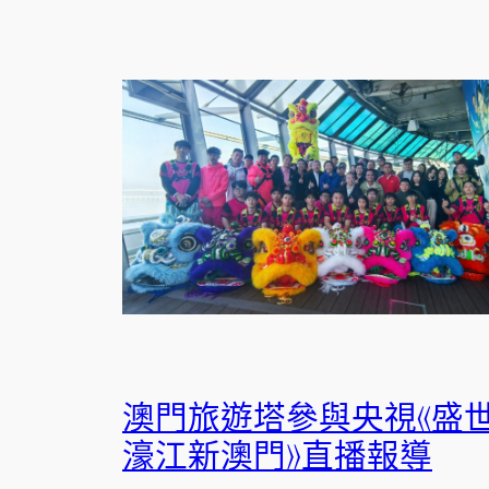
澳門旅遊塔參與央視《盛
濠江新澳門》直播報導