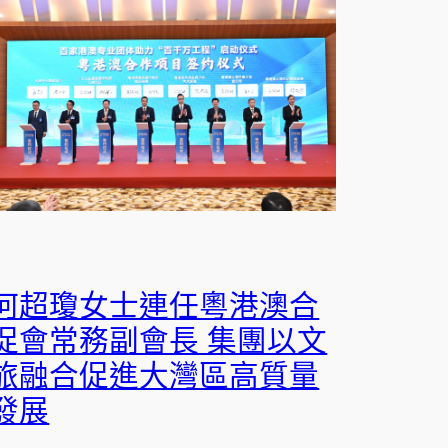
何超瓊女士連任粵港澳合
促會常務副會長 集團以文
旅融合促進大灣區高質量
發展