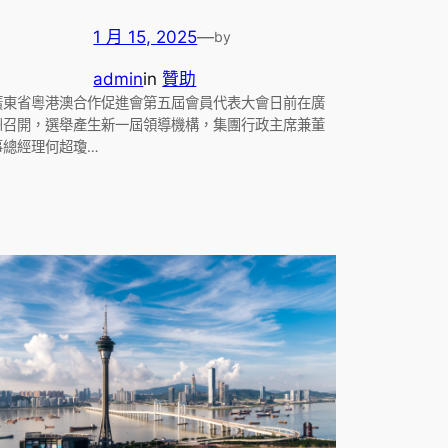
1 月 15, 2025
—
by
admin
in
贊助
廣東省粵港澳合作促進會第五屆會員代表大會日前在廣
州召開，選舉產生新一屆領導機構，集團行政主席兼董
事總經理何超瓊…