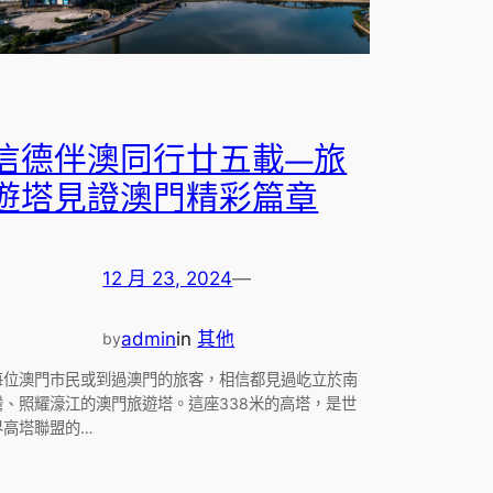
信德伴澳同行廿五載—旅
遊塔見證澳門精彩篇章
12 月 23, 2024
—
admin
in
其他
by
每位澳門市民或到過澳門的旅客，相信都見過屹立於南
灣、照耀濠江的澳門旅遊塔。這座338米的高塔，是世
界高塔聯盟的…