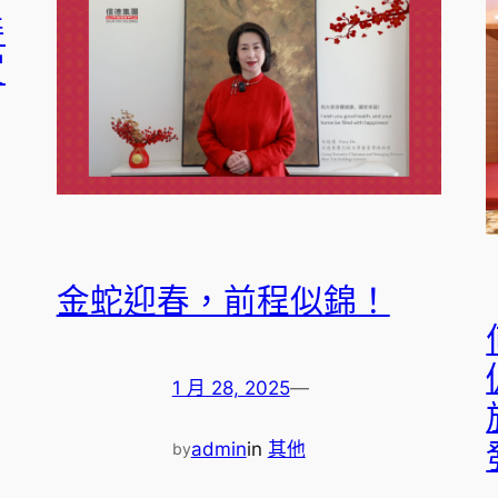
善
賀
金蛇迎春，前程似錦！
1 月 28, 2025
—
admin
in
其他
by