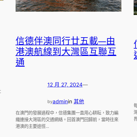
信德伴澳同行廿五載—由
港澳航線到大灣區互聯互
通
12 月 27, 2024
—
社
admin
in
其他
by
在澳門的發展過程中，信德集團一直用心耕耘，致力編
織連接大灣區的交通網絡。回首澳門回歸前，當時往來
港澳的主要途徑…