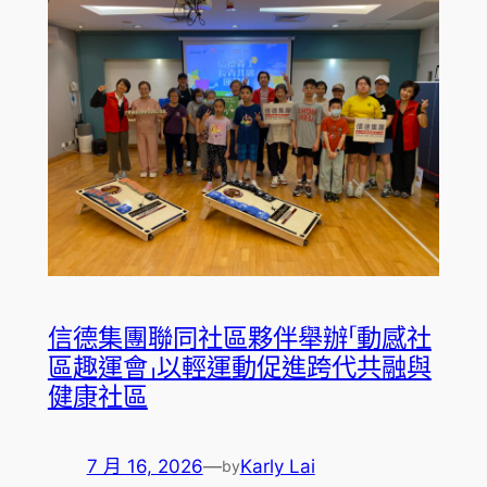
信德集團聯同社區夥伴舉辦「動感社
區趣運會」以輕運動促進跨代共融與
健康社區
7 月 16, 2026
—
Karly Lai
by