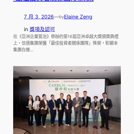
7 月 3, 2026
—
Elaine Zeng
by
in
獎項及認可
在《亞洲企業管治》舉辦的第16屆亞洲卓越大獎頒獎典禮
上，信德集團榮獲「最佳投資者關係團隊」殊榮，彰顯本
集團在維…