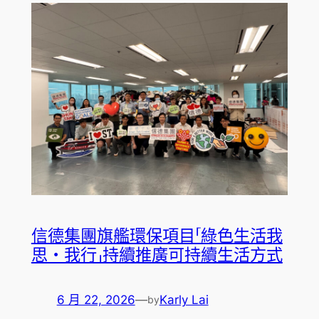
信德集團旗艦環保項目「綠色生活我
思・我行」持續推廣可持續生活方式
6 月 22, 2026
—
Karly Lai
by