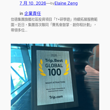
7 月 10, 2026
—
Elaine Zeng
by
in
企業責任
信德集團旗艦社區投資項目「T+研學遊」持續拓展服務範
圍。近日，集團首次聯同「賽馬會鼓掌．創你程計劃」，
帶領多位…