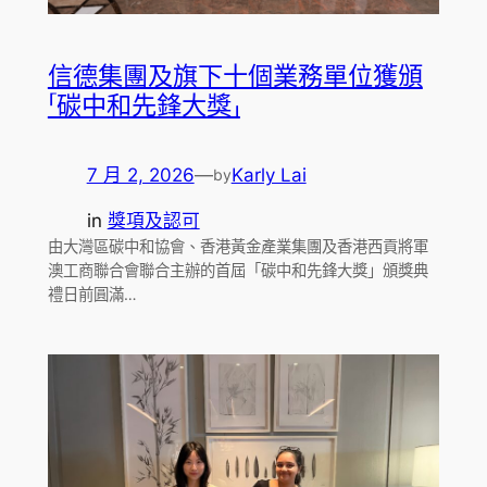
信德集團及旗下十個業務單位獲頒
「碳中和先鋒大獎」
7 月 2, 2026
—
Karly Lai
by
in
獎項及認可
由大灣區碳中和協會、香港黃金產業集團及香港西貢將軍
澳工商聯合會聯合主辦的首屆「碳中和先鋒大獎」頒獎典
禮日前圓滿…