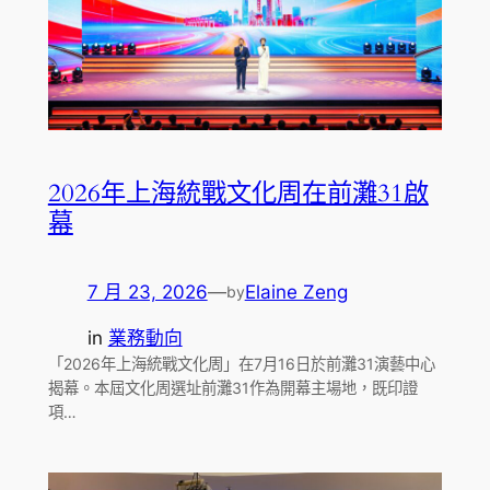
2026年上海統戰文化周在前灘31啟
幕
7 月 23, 2026
—
Elaine Zeng
by
in
業務動向
「2026年上海統戰文化周」在7月16日於前灘31演藝中心
揭幕。本屆文化周選址前灘31作為開幕主場地，既印證
項…