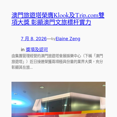
澳門旅遊塔榮膺Klook及Trip.com雙
項大獎 彰顯澳門文旅標杆實力
7 月 8, 2026
—
Elaine Zeng
by
in
獎項及認可
由集團管理經營的澳門旅遊塔會展娛樂中心（下稱「澳門
旅遊塔」）近日接連榮獲兩項極具份量的業界大獎，充分
彰顯其在旅…