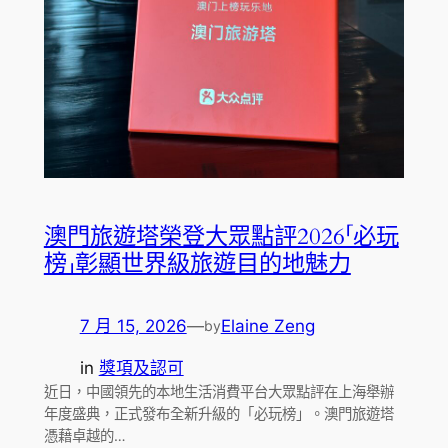
澳門旅遊塔榮登大眾點評2026「必玩
榜」彰顯世界級旅遊目的地魅力
7 月 15, 2026
—
Elaine Zeng
by
in
獎項及認可
近日，中國領先的本地生活消費平台大眾點評在上海舉辦
年度盛典，正式發布全新升級的「必玩榜」。澳門旅遊塔
憑藉卓越的…