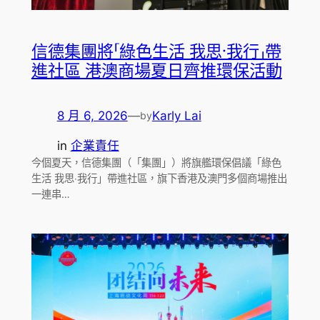
信德集團將「綠色生活 我思‧我行」帶
進社區 港澳商場夏日齊推環保活動
8 月 6, 2026
—
Karly Lai
by
in
企業責任
今個夏天，信德集團（「集團」）將旗艦環保倡議「綠色
生活 我思‧我行」帶進社區，旗下香港及澳門多個商場推出
一連串…