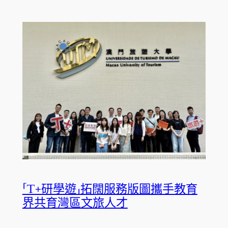
「T+研學遊」拓闊服務版圖攜手教育
界共育灣區文旅人才