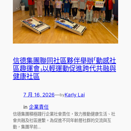
信德集團聯同社區夥伴舉辦「動感社
區趣運會」以輕運動促進跨代共融與
健康社區
7 月 16, 2026
—
Karly Lai
by
in
企業責任
信德集團積極踐行企業社會責任，致力推動健康生活、社
會共融及社區連繫。為促進不同年齡層社群的交流與互
動，集團早前…