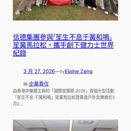
信德集團參與「笙生不息千簧和鳴」
笙簧馬拉松，攜手創下健力士世界
紀錄
3 月 27, 2026
—
Elaine Zeng
by
in
企業責任
由香港中樂團主辦的「國際笙簧節 2026」首個大型活動
「笙生不息 千簧和鳴」笙簧馬拉松暨黃昏戶外音樂會於3
月2…