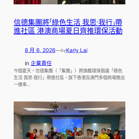
信德集團將「綠色生活 我思‧我行」帶
進社區 港澳商場夏日齊推環保活動
8 月 6, 2026
—
Karly Lai
by
in
企業責任
今個夏天，信德集團（「集團」）將旗艦環保倡議「綠色
生活 我思‧我行」帶進社區，旗下香港及澳門多個商場推出
一連串…