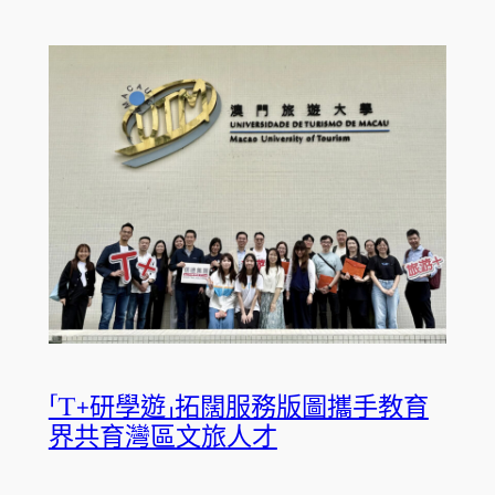
「T+研學遊」拓闊服務版圖攜手教育
界共育灣區文旅人才