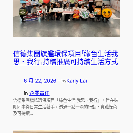
信德集團旗艦環保項目「綠色生活我
思・我行」持續推廣可持續生活方式
6 月 22, 2026
—
Karly Lai
by
in
企業責任
信德集團旗艦環保項目「綠色生活 我思・我行」，旨在鼓
勵同事從日常生活著手，透過一點一滴的行動，實踐綠色
及可持續…