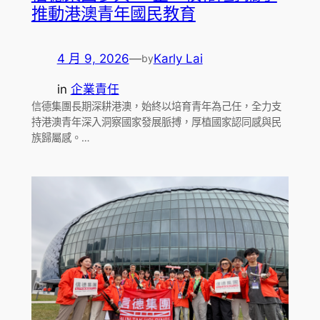
推動港澳青年國民教育
4 月 9, 2026
—
Karly Lai
by
in
企業責任
信德集團長期深耕港澳，始終以培育青年為己任，全力支
持港澳青年深入洞察國家發展脈搏，厚植國家認同感與民
族歸屬感。…