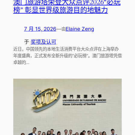
澳门旅游塔荣登大众点评2026“必玩
榜” 彰显世界级旅游目的地魅力
7 月 15, 2026
—
Elaine Zeng
由
于
奖项及认可
近日，中国领先的本地生活消费平台大众点评在上海举办
年度盛典，正式发布全新升级的“必玩榜”。澳门旅游塔凭借
卓越的…