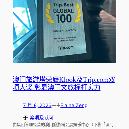
澳门旅游塔荣膺Klook及Trip.com双
项大奖 彰显澳门文旅标杆实力
7 月 8, 2026
—
Elaine Zeng
由
于
奖项及认可
由集团管理经营的澳门旅游塔会展娱乐中心（下称「澳门