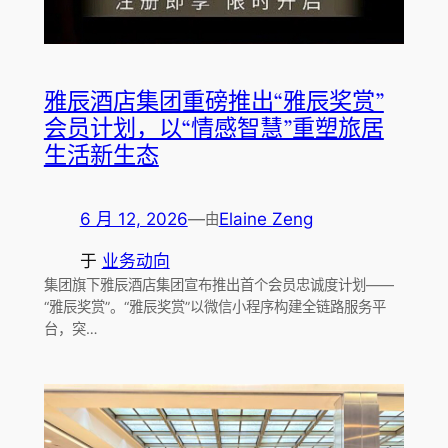
雅辰酒店集团重磅推出“雅辰奖赏”
会员计划，以“情感智慧”重塑旅居
生活新生态
6 月 12, 2026
—
Elaine Zeng
由
于
业务动向
集团旗下雅辰酒店集团宣布推出首个会员忠诚度计划——
“雅辰奖赏”。“雅辰奖赏”以微信小程序构建全链路服务平
台，突…