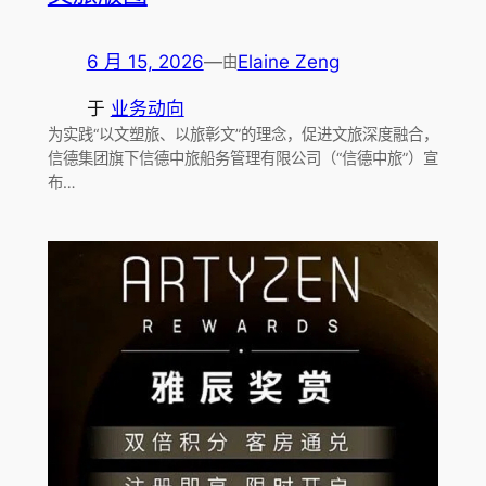
6 月 15, 2026
—
Elaine Zeng
由
于
业务动向
为实践“以文塑旅、以旅彰文”的理念，促进文旅深度融合，
信德集团旗下信德中旅船务管理有限公司（“信德中旅”）宣
布…