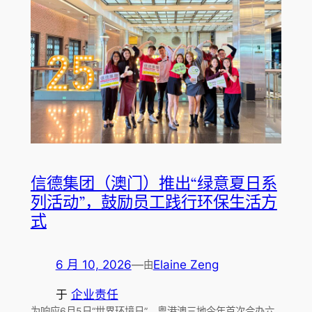
信德集团（澳门）推出“绿意夏日系
列活动”，鼓励员工践行环保生活方
式
6 月 10, 2026
—
Elaine Zeng
由
于
企业责任
为响应6月5日“世界环境日”，粤港澳三地今年首次合办六