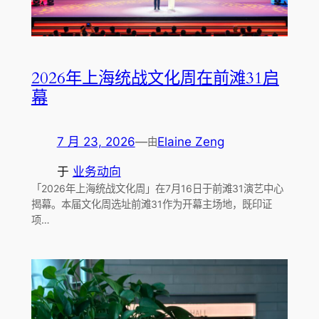
2026年上海统战文化周在前滩31启
幕
7 月 23, 2026
—
Elaine Zeng
由
于
业务动向
「2026年上海统战文化周」在7月16日于前滩31演艺中心
揭幕。本届文化周选址前滩31作为开幕主场地，既印证
项…