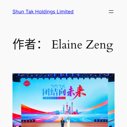
跳
Shun Tak Holdings Limited
至
内
容
作者：
Elaine Zeng