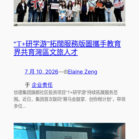
“T+研学游”拓闊服務版圖攜手教育
界共育灣區文旅人才
7 月 10, 2026
—
Elaine Zeng
由
于
企业责任
信德集团旗舰社区投资项目“T+研学游”持续拓展服务范
围。近日，集团首次联同“赛马会鼓掌．创你程计划”，带领
多位…