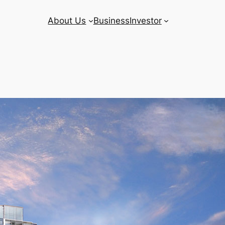
About Us
Business
Investor