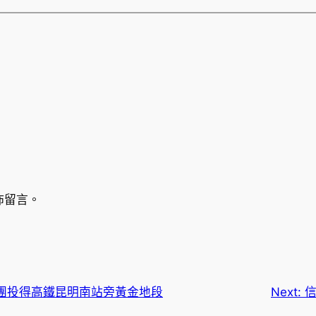
佈留言。
團投得高鐵昆明南站旁黃金地段
Next: