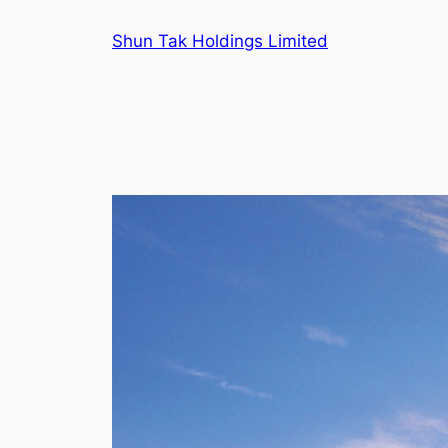
跳
Shun Tak Holdings Limited
至
主
要
內
容