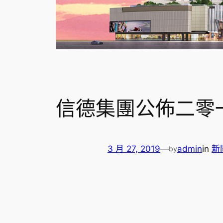
信德集團公佈二零
3 月 27, 2019
—
admin
in
新
by