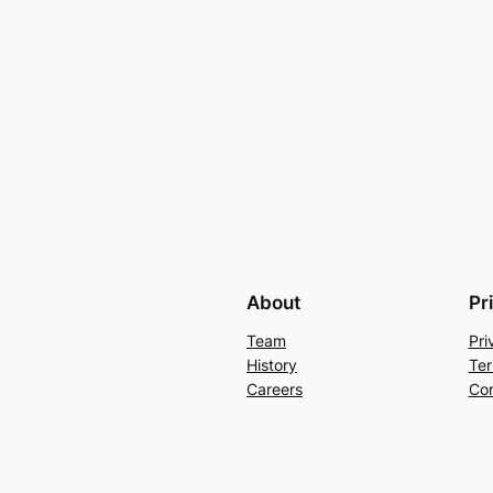
About
Pr
Team
Pri
History
Ter
Careers
Con