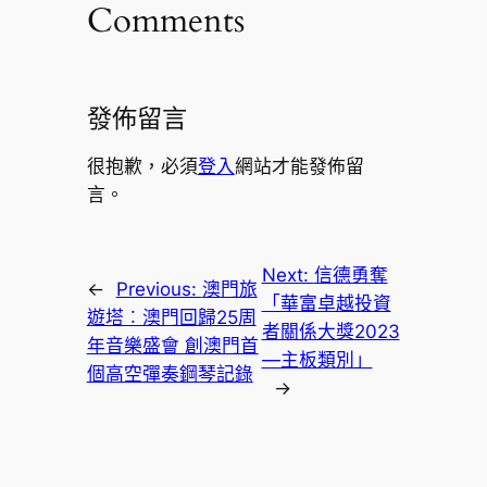
Comments
發佈留言
很抱歉，必須
登入
網站才能發佈留
言。
Next:
信德勇奪
←
Previous:
澳門旅
「華富卓越投資
遊塔︰澳門回歸25周
者關係大獎2023
年音樂盛會 創澳門首
—主板類別」
個高空彈奏鋼琴記錄
→