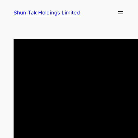
跳
Shun Tak Holdings Limited
至
主
要
內
容