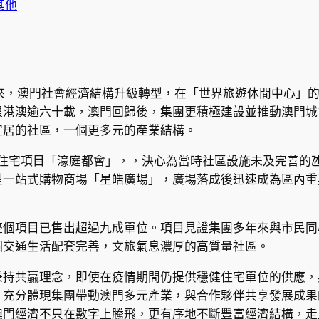
其他
來，澳門社會經濟結構升級轉型，在「世界旅遊休閒中心」
根港澳逾六十載，澳門回歸後，集團更積極建設並推動澳門城
宜居的社區，一個更多元的產業結構。
合住宅項目「濠庭都會」，，決心為當時社區設施未及完善的氹
型一站式購物商場「星皓廣場」，廣場落成後迅速成為區內重
整個項目已售出超過九成單位。項目見證集團多年來與市民同
個交通生活配套完善，文旅氣息濃厚的高質量社區。
秉持共贏理念，即使在疫情期間仍提供穩健住宅單位的供應，
，充分體現集團帶動澳門多元產業，與合作夥伴共享發展成果
澳門經濟不只在數字上騰飛，更有序地不斷豐富經濟結構，走