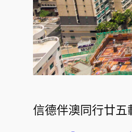
信德伴澳同行廿五