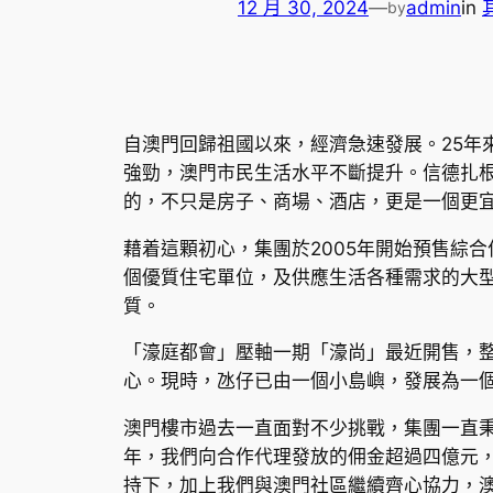
12 月 30, 2024
—
admin
in
by
自澳門回歸祖國以來，經濟急速發展。25年
強勁，澳門市民生活水平不斷提升。信德扎
的，不只是房子、商場、酒店，更是一個更
藉着這顆初心，集團於2005年開始預售綜
個優質住宅單位，及供應生活各種需求的大
質。
「濠庭都會」壓軸一期「濠尚」最近開售，
心。現時，氹仔已由一個小島嶼，發展為一
澳門樓市過去一直面對不少挑戰，集團一直
年，我們向合作代理發放的佣金超過四億元
持下，加上我們與澳門社區繼續齊心協力，