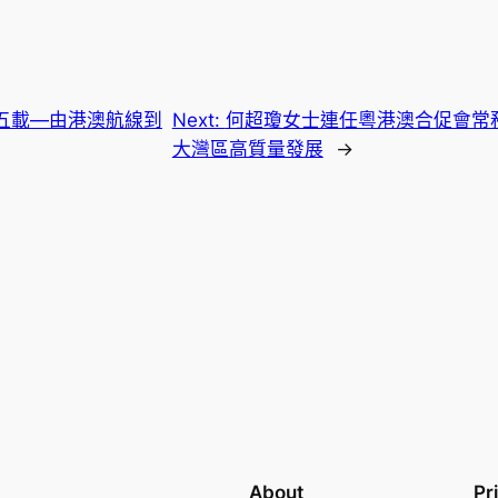
五載—由港澳航線到
Next:
何超瓊女士連任粵港澳合促會常
大灣區高質量發展
→
About
Pr