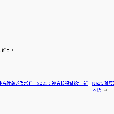
佈留言。
高陞慈善登塔日」2025：迎春接福賀蛇年 新
Next:
雅辰
地標
→