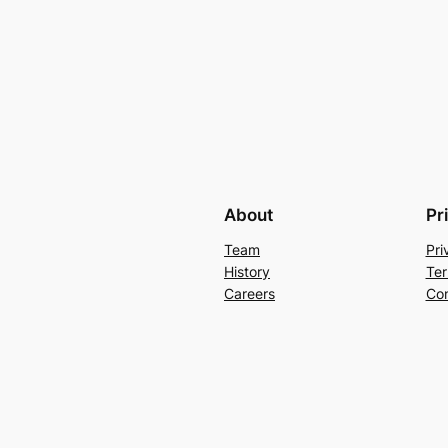
About
Pr
Team
Pri
History
Ter
Careers
Con