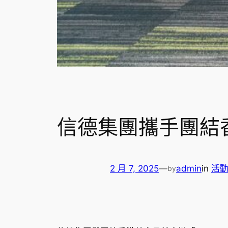
信德集團攜手團結
2 月 7, 2025
—
admin
in
活
by