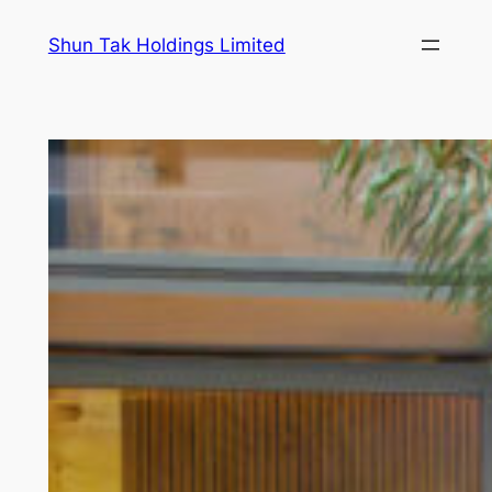
跳
Shun Tak Holdings Limited
至
主
要
內
容