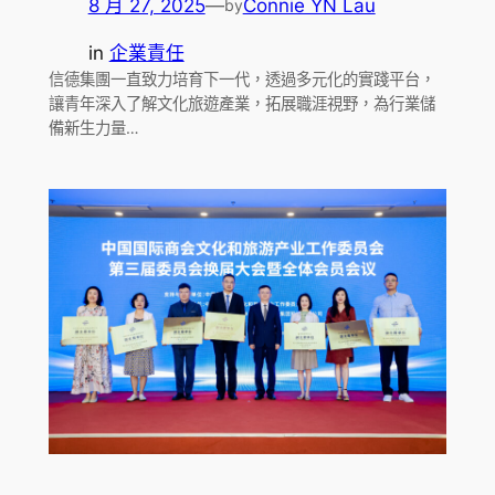
8 月 27, 2025
—
Connie YN Lau
by
in
企業責任
信德集團一直致力培育下一代，透過多元化的實踐平台，
讓青年深入了解文化旅遊產業，拓展職涯視野，為行業儲
備新生力量…