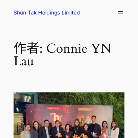
跳
Shun Tak Holdings Limited
至
主
要
內
作者:
Connie YN
容
Lau