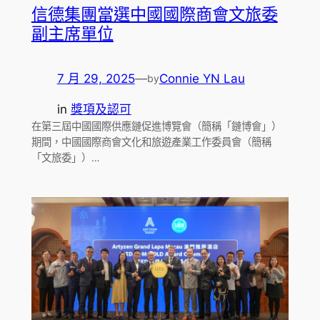
信德集團當選中國國際商會文旅委
副主席單位
7 月 29, 2025
—
Connie YN Lau
by
in
獎項及認可
在第三屆中國國際供應鏈促進博覽會（簡稱「鏈博會」）
期間，中國國際商會文化和旅遊產業工作委員會（簡稱
「文旅委」）…