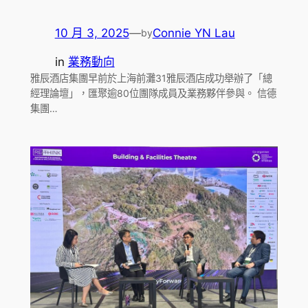
10 月 3, 2025
—
Connie YN Lau
by
in
業務動向
雅辰酒店集團早前於上海前灘31雅辰酒店成功舉辦了「總
經理論壇」，匯聚逾80位團隊成員及業務夥伴參與。 信德
集團…