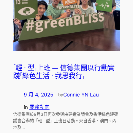
「輕 · 型」上班 — 信德集團以行動實
踐「綠色生活 · 我思我行」
9 月 4, 2025
—
Connie YN Lau
by
in
業務動向
信德集團於9月3日再次參與由建造業議會及香港綠色建築
議會合辦的「輕 · 型」上班日活動。來自香港、澳門、內
地及…