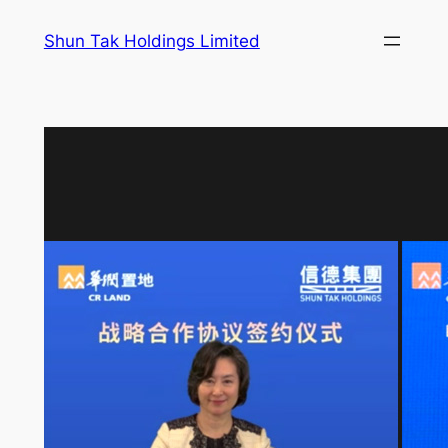
跳
Shun Tak Holdings Limited
至
主
要
內
容