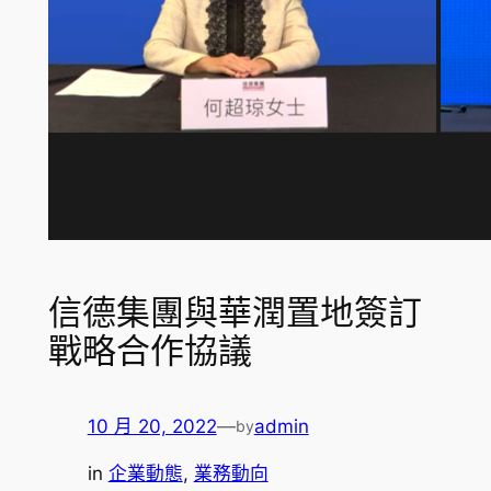
信德集團與華潤置地簽訂
戰略合作協議
10 月 20, 2022
—
admin
by
in
企業動態
, 
業務動向