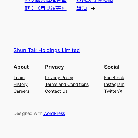
婦女聯合協進會呈
卓越設計奪多個
獻：《看見家書》
獎項
→
Shun Tak Holdings Limited
About
Privacy
Social
Team
Privacy Policy
Facebook
History
Terms and Conditions
Instagram
Careers
Contact Us
Twitter/X
Designed with
WordPress