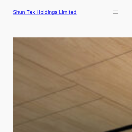
跳
Shun Tak Holdings Limited
至
主
要
內
容