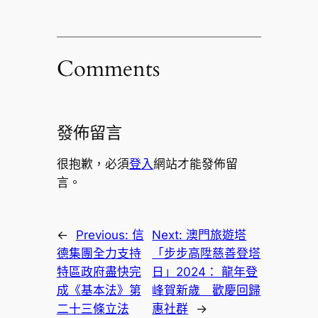
Comments
發佈留言
很抱歉，必須
登入
網站才能發佈留
言。
←
Previous:
信
Next:
澳門旅遊塔
德集團全力支持
「步步高陞慈善登塔
特區政府盡快完
日」2024： 龍年登
成《基本法》第
峰賀新歲 歡慶回歸
二十三條立法
惠社群
→